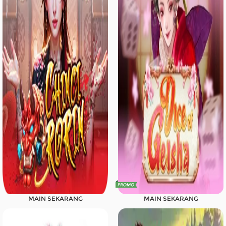
Referral
Promosi
Hubungi Kami
Live Chat
Pengaduan Customer
Pilih Bahasa:
MASUK
DAFTAR
&copy; LIGAHOKIE - Platform Ligahokie22 Main
MAIN SEKARANG
MAIN SEKARANG
Games Online Mobile Desktop Easy Going. Hak
Cipta Dilindungi.