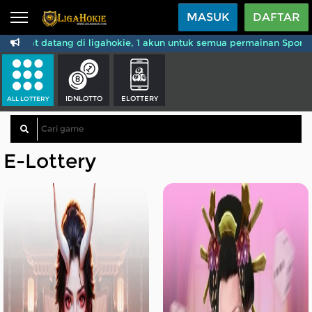
Beranda
MASUK
DAFTAR
amat datang di ligahokie, 1 akun untuk semua permainan Sportbook,
Sports
BARU
PROMO
Live Casino
BARU
IDNLOTTO
ELOTTERY
IDNPoker
ALL LOTTERY
BARU
Slots
PROMO
E-Lottery
IDNLIVE
BARU
Stream N Spin
Arcade
PROMO
Table Games
Lottery
BARU
PROMO
IDNRaffle