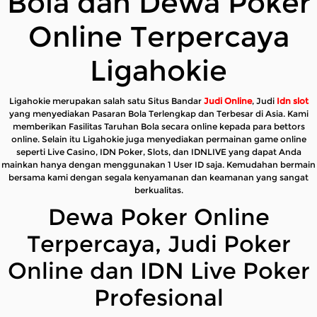
Bola dan Dewa Poker
Online Terpercaya
Ligahokie
Ligahokie merupakan salah satu Situs Bandar
Judi Online
, Judi
Idn slot
yang menyediakan Pasaran Bola Terlengkap dan Terbesar di Asia. Kami
memberikan Fasilitas Taruhan Bola secara online kepada para bettors
online. Selain itu Ligahokie juga menyediakan permainan game online
seperti Live Casino, IDN Poker, Slots, dan IDNLIVE yang dapat Anda
mainkan hanya dengan menggunakan 1 User ID saja. Kemudahan bermain
bersama kami dengan segala kenyamanan dan keamanan yang sangat
berkualitas.
Dewa Poker Online
Terpercaya, Judi Poker
Online dan IDN Live Poker
Profesional