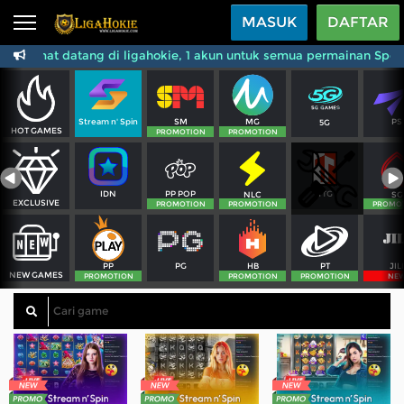
Beranda
MASUK
DAFTAR
Selamat datang di ligahokie, 1 akun untuk semua permainan Sport
Sports
BARU
PROMO
Live Casino
BARU
SM
MG
PS
Stream n' Spin
5G
IDNPoker
BARU
HOT GAMES
PROMOTION
PROMOTION
Slots
PROMO
PP POP
TTG
IDN
NLC
SG
IDNLIVE
EXCLUSIVE
BARU
PROMOTION
PROMOTION
PROMO
Stream N Spin
PG
PT
PP
HB
JILI
NEW GAMES
Arcade
PROMOTION
PROMOTION
PROMOTION
NE
PROMO
Table Games
Lottery
BARU
PROMO
IDNRaffle